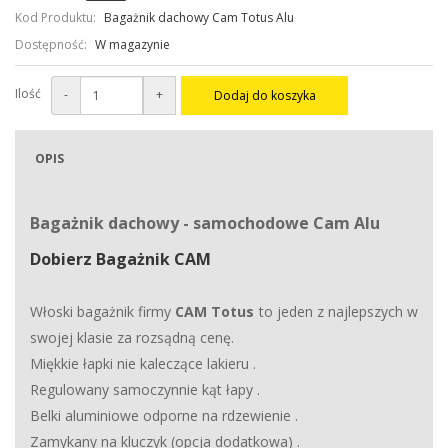
Kod Produktu:
Bagażnik dachowy Cam Totus Alu
Dostępność:
W magazynie
Ilość
-
+
Dodaj do koszyka
OPIS
Bagażnik dachowy - samochodowe Cam Alu
Dobierz Bagażnik CAM
Włoski bagażnik firmy
CAM Totus
to jeden z najlepszych w
swojej klasie za rozsądną cenę.
Miękkie łapki nie kaleczące lakieru
.
Regulowany samoczynnie kąt łapy
.
Belki aluminiowe odporne na rdzewienie
.
Zamykany na kluczyk (opcja dodatkowa)
.