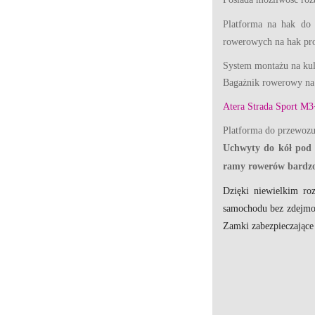
P
latforma na hak do
rowerowych na hak pro
System montażu na kul
Bagażnik rowerowy na 
Atera Strada Sport M
Platforma do przewoz
Uchwyty do kół pod 
ramy rowerów bardzo 
Dzięki niewielkim ro
samochodu bez zdejmo
Zamki zabezpieczające