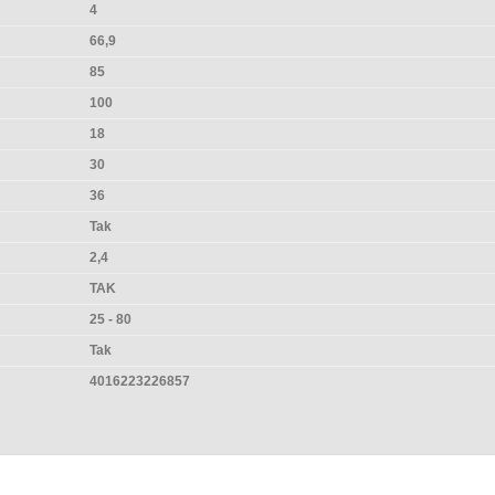
4
66,9
85
100
18
30
36
Tak
2,4
TAK
25 - 80
Tak
4016223226857