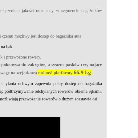
połączeniem jakości oraz ceny w segmencie bagażników
ki czemu możliwy jest dostęp do bagażnika auta.
 na hak.
k i przewożone rowery.
y pokonywaniu zakrętów,
a system pasków trzymający
66.9 kg
 uwagę na wyjątkową
nośność platformy
.
dchylania uchwytu zapewnia pełny dostęp do bagażnika
jąc podtrzymywanie odchylanych rowerów obiema rękami.
możliwiają przewożenie rowerów o dużym rozstawie osi.