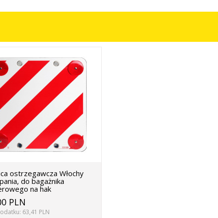
ica ostrzegawcza Włochy
pania, do bagażnika
rowego na hak
00 PLN
odatku: 63,41 PLN