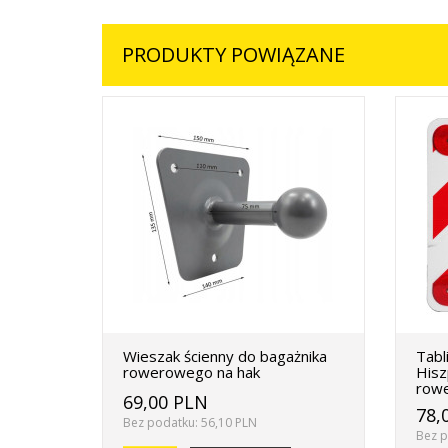
PRODUKTY POWIĄZANE
Wieszak ścienny do bagażnika
Tabl
rowerowego na hak
Hisz
rowe
69,00 PLN
78,
Bez podatku: 56,10 PLN
Bez p