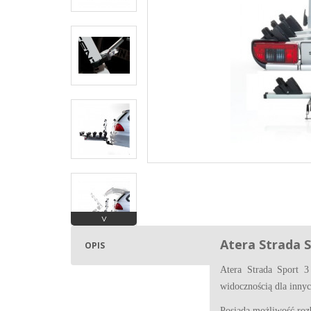
˅
Atera Strada S
OPIS
Atera Strada Sport 3
widocznością dla inny
Posiada możliwość roz