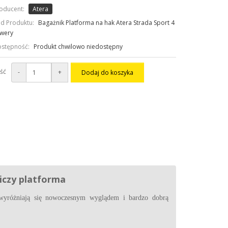
oducent:
Atera
d Produktu:
Bagażnik Platforma na hak Atera Strada Sport 4
wery
stępność:
Produkt chwilowo niedostępny
ość
-
+
Dodaj do koszyka
iczy platforma
 wyróżniają się nowoczesnym wyglądem i bardzo dobrą