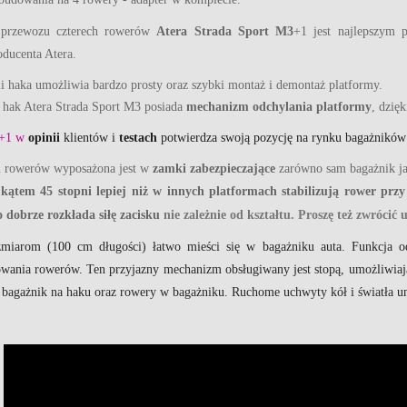
 przewozu czterech rowerów
Atera Strada Sport M3
+1
jest najlepszym 
ducenta Atera.
i haka umożliwia bardzo prosty oraz szybki montaż i demontaż platformy.
hak Atera Strada Sport M3 posiada
mechanizm odchylania platformy
, dzię
3+1 w
opinii
klientów i
testach
potwierdza swoją pozycję na rynku bagażników
u rowerów wyposażona jest w
zamki zabezpieczające
zarówno sam bagażnik ja
kątem 45 stopni lepiej niż w innych platformach stabilizują rower prz
dobrze rozkłada siłę zacisku
nie zależnie od kształtu.
Proszę też zwrócić
zmiarom (100 cm długości) łatwo mieści się w bagażniku auta. Funkcja o
wania rowerów. Ten przyjazny mechanizm obsługiwany jest stopą, umożliwia
 bagażnik na haku oraz rowery w bagażniku. Ruchome uchwyty kół i światła u