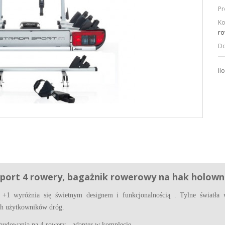
Pr
Ko
ro
Do
Il
port 4 rowery, b
agażnik rowerowy na hak holown
 +1 wyróżnia się świetnym designem i funkcjonalnością
. Tylne światła
ch użytkowników dróg.
budowania na 4 rowery - adapter w komplecie.