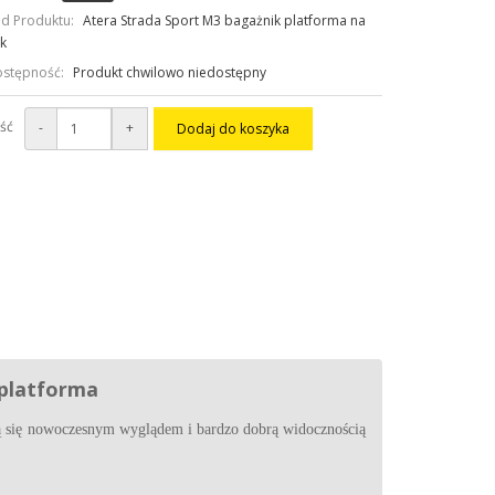
d Produktu:
Atera Strada Sport M3 bagażnik platforma na
k
stępność:
Produkt chwilowo niedostępny
ość
-
+
Dodaj do koszyka
 platforma
ją się nowoczesnym wyglądem i bardzo dobrą widocznością