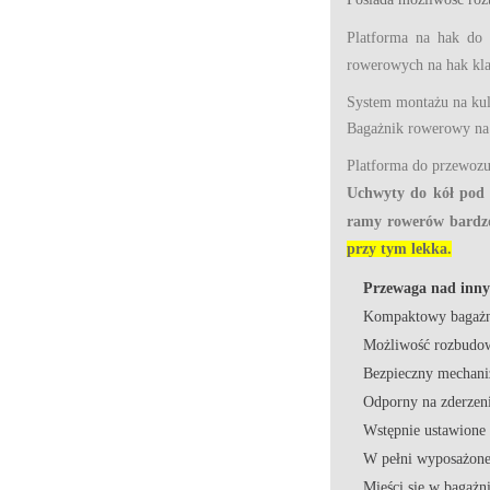
Platforma na hak d
rowerowych na hak kla
System montażu na kul
Bagażnik rowerowy na 
Platforma do przewoz
Uchwyty do kół pod 
ramy rowerów bardzo 
przy tym lekka.
Przewaga nad inny
Kompaktowy bagażni
Możliwość rozbudo
Bezpieczny mechaniz
Odporny na zderzeni
Wstępnie ustawione 
W pełni wyposażone
Mieści się w bagaż