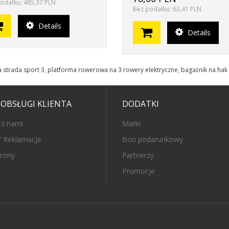
odatku: 485,37 PLN
Bez podatku: 63,41 PLN
Details
Details
a strada sport 3
,
platforma rowerowa na 3 rowery elektryczne
,
bagażnik na hak
 OBSŁUGI KLIENTA
DODATKI
 z nami
Marki
/ Reklamacje
Bon podarunkowy
rony
Partnerzy
Promocje