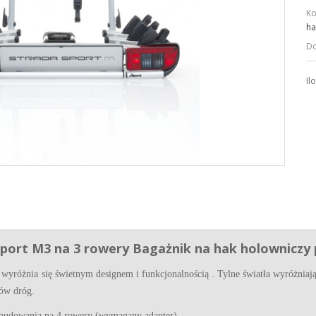
Ko
ha
Do
Il
Sport M3 na 3 rowery B
agażnik na hak holowniczy
 wyróżnia się świetnym designem i funkcjonalnością
. Tylne światła wyróżnia
ów dróg.
budowania na 4 rowery (wymagany adapter).