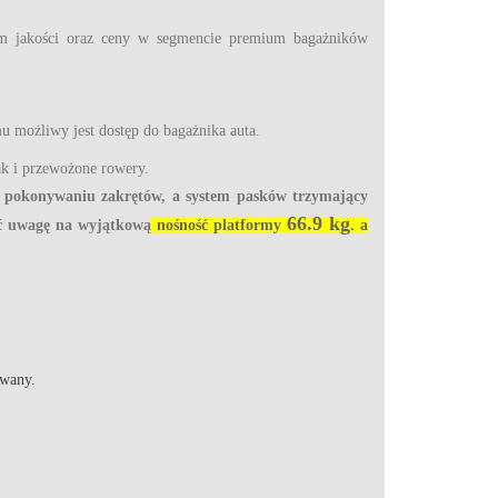
iem jakości oraz ceny w segmencie premium bagażników
mu możliwy jest dostęp do bagażnika auta.
k i przewożone rowery.
y pokonywaniu zakrętów,
a system pasków trzymający
66.9 kg
ić uwagę na wyjątkową
nośność platformy
. a
owany.