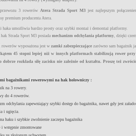
o przewozu 3 rowerów
Atera Strada Sport M3
jest najlepszym połączen
sy premium producenta Atera.
i haka umożliwia bardzo prosty oraz szybki montaż i demontaż platformy.
hak Strada Sport M3 posiada
mechanizm odchylania platformy
, dzięki cze
u rowerów wyposażona jest w
zamki zabezpieczające
zarówno sam bagażnik ja
kątem 45 stopni lepiej niż w innych platformach stabilizują rower prz
dobrze rozkłada siłę zacisku nie zależnie od kształtu.
Proszę też zwróc
mi bagażnikami rowerowymi na hak holowniczy :
k na 3 rowery.
wy do 4 rowerów.
m odchylania zapewniający szybki dostęp do bagażnika, nawet gdy jest załad
a i ugięcia.
na haku i szybkie zwolnienie zaczepu bagażnika
 i wstępnie zmontowane
niku ze złożonym uchwytem