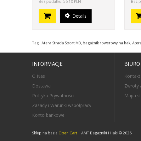
Bez podatku: 56,10 PLN
Bez p
Details
Tagi:
Atera Strada Sport M3
,
bagażnik rowerowy na hak
,
Ater
INFORMACJE
BIURO
O Nas
Kontakt
Dostawa
Zwroty 
Polityka Prywatności
Mapa st
Zasady i Warunki współpracy
Konto bankowe
Sklep na bazie
Open Cart
| AMT Bagażniki I Haki © 2026