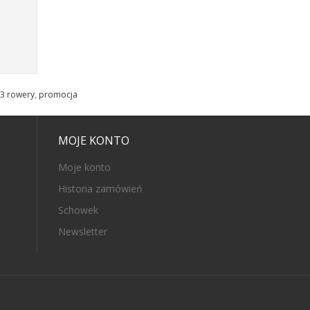
 3 rowery
,
promocja
MOJE KONTO
Moje konto
Historia zamówień
Schowek
Newsletter