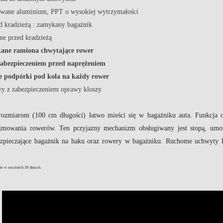
owane aluminium, PPT o wysokiej wytrzymałości
d kradzieżą : zamykany bagażnik
ne przed kradzieżą
kane ramiona chwytające rower
zabezpieczeniem przed naprężeniem
e podpórki pod koła na każdy rower
wy z zabezpieczeniem oprawy kloszy
rozmiarom (100 cm długości) łatwo mieści się w bagażniku auta. Funkcja 
jmowania rowerów. Ten przyjazny mechanizm obsługiwany jest stopą, umo
zpieczające bagażnik na haku oraz rowery w bagażniku. Ruchome uchwyty 
e w ostatnich 30 dniach.