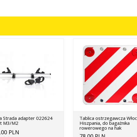
a Strada adapter 022624
Tablica ostrzegawcza Wło
rt M3/M2
Hiszpania, do bagażnika
rowerowego na hak
,00 PLN
78,00 PLN