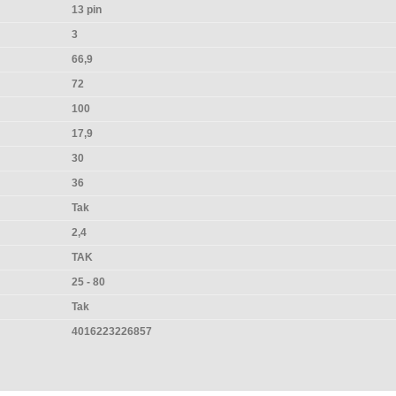
13 pin
3
66,9
72
100
17,9
30
36
Tak
2,4
TAK
25 - 80
Tak
4016223226857