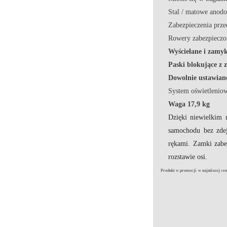
Stal / matowe anod
Zabezpieczenia prze
Rowery zabezpieczo
Wyściełane i zamy
Paski blokujące z 
Dowolnie ustawian
System oświetlenio
Waga 17,9 kg
Dzięki niewielkim 
samochodu bez zde
rękami. Zamki zabe
rozstawie osi.
Produkt w promocji w najniższej ceni