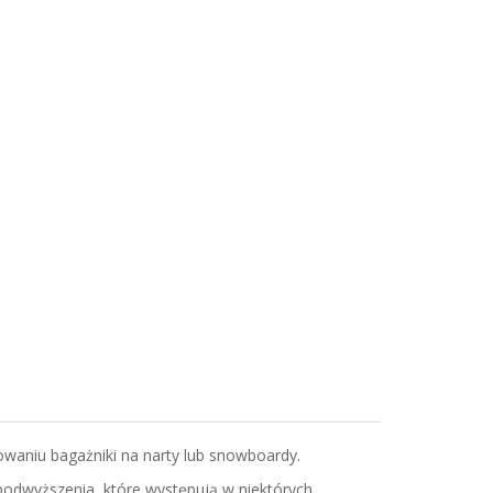
waniu bagażniki na narty lub snowboardy.
odwyższenia, które występują w niektórych