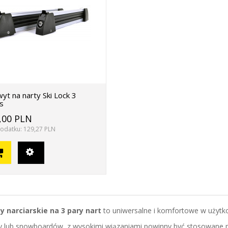
yt na narty Ski Lock 3
s
,00 PLN
odatku: 129,27 PLN
 narciarskie na 3 pary nart
to uniwersalne i komfortowe w użytko
y lub snowboardów z wysokimi wiązaniami powinny być stosowane p