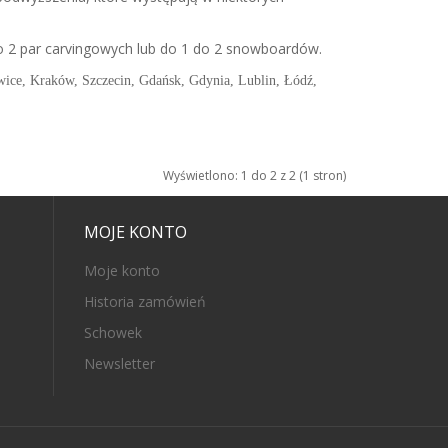
do 2 par carvingowych lub do 1 do 2 snowboardów.
ice, Kraków, Szczecin, Gdańsk, Gdynia, Lublin, Łódź,
Wyświetlono: 1 do 2 z 2 (1 stron)
MOJE KONTO
Moje konto
Historia zamówień
Schowek
Newsletter