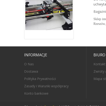
uchwyta
Bagażni
Sklep int
Rzeszów, 
INFORMACJE
BIURO
O Nas
Kontakt
Dostawa
Zwroty 
Polityka Prywatności
Mapa st
Zasady i Warunki współpracy
Konto bankowe