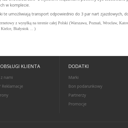
ch w komplecie.
ki te umożliwiają transport odpowiednio do 3 par nart zjazdowych, 
ernetowy z wysyłką na terenie całej Polski
(Warszawa, Poznań, Wrocław, Katow
Kielce, Białystok ... )
 OBSŁUGI KLIENTA
DODATKI
 z nami
Marki
/ Reklamacje
Bon podarunkowy
rony
Partnerzy
Promocje