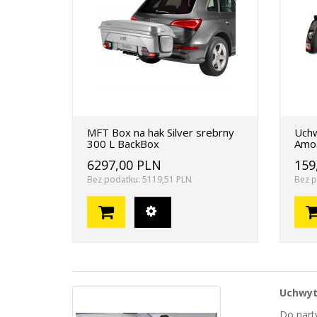
MFT Box na hak Silver srebrny
Uchw
300 L BackBox
Amo
6297,00 PLN
159
Bez podatku: 5119,51 PLN
Bez p
Uchwyty
Do nart