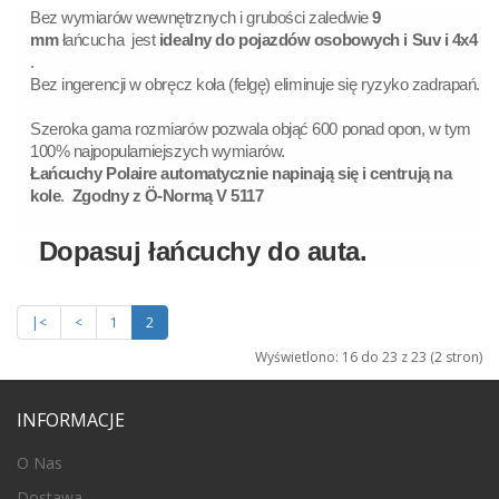
Bez wymiarów wewnętrznych i grubości zaledwie
9
mm
łańcucha jest
idealny do pojazdów osobowych i Suv i 4x4
.
Bez ingerencji w obręcz koła (felgę) eliminuje się ryzyko zadrapań.
Szeroka gama rozmiarów pozwala objąć 600 ponad opon, w tym
100% najpopularniejszych wymiarów.
Łańcuchy Polaire automatycznie napinają się i centrują na
kole
.
Zgodny z Ö-Normą V 5117
Dopasuj łańcuchy do auta.
|<
<
1
2
Wyświetlono: 16 do 23 z 23 (2 stron)
INFORMACJE
O Nas
Dostawa