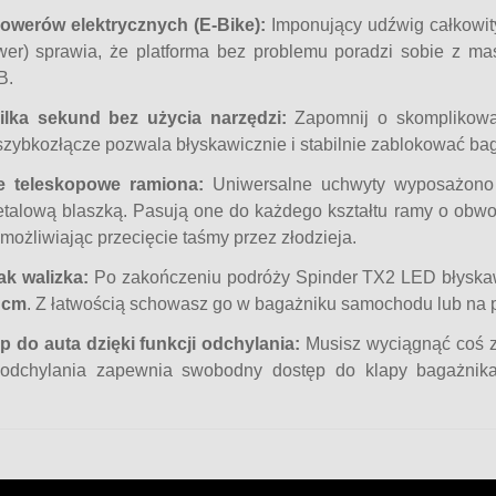
rowerów elektrycznych (E-Bike):
Imponujący udźwig całkowi
wer) sprawia, że platforma bez problemu poradzi sobie z 
B.
ilka sekund bez użycia narzędzi:
Zapomnij o skomplikowan
zybkozłącze pozwala błyskawicznie i stabilnie zablokować bag
e teleskopowe ramiona:
Uniwersalne uchwyty wyposażono 
talową blaszką. Pasują one do każdego kształtu ramy o obwod
emożliwiając przecięcie taśmy przez złodzieja.
ak walizka:
Po zakończeniu podróży
Spinder TX2 LED
błyska
1 cm
. Z łatwością schowasz go w bagażniku samochodu lub na 
p do auta dzięki funkcji odchylania:
Musisz wyciągnąć coś z 
odchylania zapewnia swobodny dostęp do klapy bagażnika,