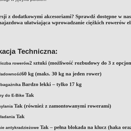
rsji z dodatkowymi akcesoriami? Sprawdź dostępne w nas
najazdowa ułatwiająca wprowadzanie ciężkich rowerów e
kacja Techniczna:
2 sztuki (możliwość rozbudowy do 3 z opcj
liczba rowerów
60 kg (maks. 30 kg na jeden rower)
ładowność
Bardzo lekki – tylko 17 kg
 bagażnika
Tak
ny do E-Bike
Tak (również z zamontowanymi rowerami)
hylania
Tak
kładania
Tak
– pełna blokada na klucz (haka or
nie antykradzieżowe