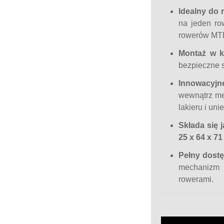
Idealny do 
na jeden ro
rowerów MT
Montaż w k
bezpieczne s
Innowacyjn
wewnątrz me
lakieru i uni
Składa się j
25 x 64 x 7
Pełny dostę
mechanizm 
rowerami.