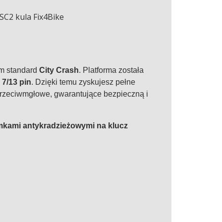
ym standard
City Crash
. Platforma została
i
7/13 pin
. Dzięki temu zyskujesz pełne
przeciwmgłowe, gwarantujące bezpieczną i
kami antykradzieżowymi na klucz