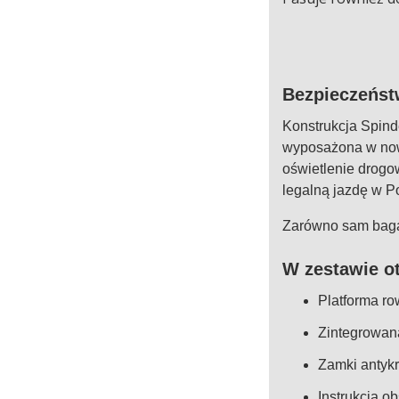
Bezpieczeńst
Konstrukcja
Spind
wyposażona w now
oświetlenie drogo
legalną jazdę w Po
Zarówno sam bagaż
W zestawie o
Platforma r
Zintegrowana
Zamki antyk
Instrukcja o