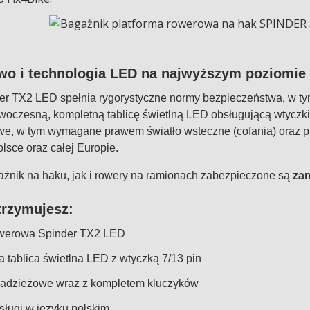
wo i technologia LED na najwyższym poziomie
er TX2 LED
spełnia rygorystyczne normy bezpieczeństwa, w t
oczesną, kompletną tablicę świetlną LED obsługującą wtyczk
we, w tym wymagane prawem światło wsteczne (cofania) oraz 
lsce oraz całej Europie.
nik na haku, jak i rowery na ramionach zabezpieczone są
zam
trzymujesz:
owerowa Spinder TX2 LED
 tablica świetlna LED z wtyczką 7/13 pin
radzieżowe wraz z kompletem kluczyków
bsługi w języku polskim