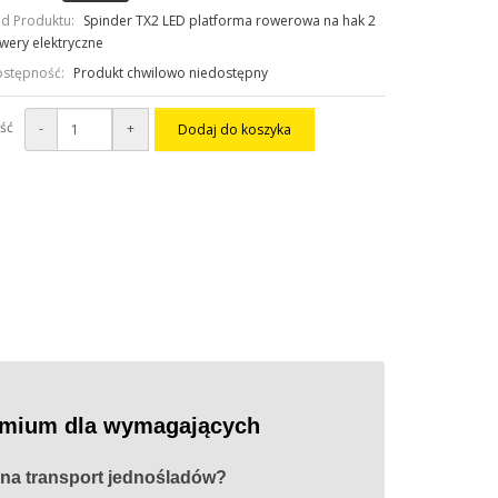
d Produktu:
Spinder TX2 LED platforma rowerowa na hak 2
wery elektryczne
stępność:
Produkt chwilowo niedostępny
ość
-
+
Dodaj do koszyka
remium dla wymagających
na transport jednośladów?