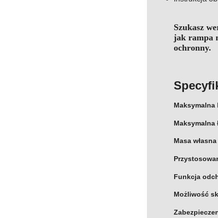
Szukasz we
jak rampa 
ochronny.
Specyfi
Maksymalna 
Maksymalna 
Masa własna
Przystosowa
Funkcja odc
Możliwość s
Zabezpiecze