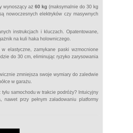
ty wynoszący aż
60 kg
(maksymalnie do 30 kg
masą nowoczesnych elektryków czy masywnych
ych instrukcjach i kluczach. Opatentowane,
ażnik na kuli haka holowniczego.
w elastyczne, zamykane paski wzmocnione
zie do 30 cm, eliminując ryzyko zarysowania
wicznie zmniejsza swoje wymiary do zaledwie
półce w garażu.
tyłu samochodu w trakcie podróży? Intuicyjny
 nawet przy pełnym załadowaniu platformy