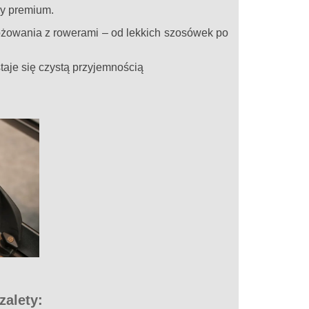
sy premium.
óżowania z rowerami – od lekkich szosówek po
aje się czystą przyjemnością
zalety: