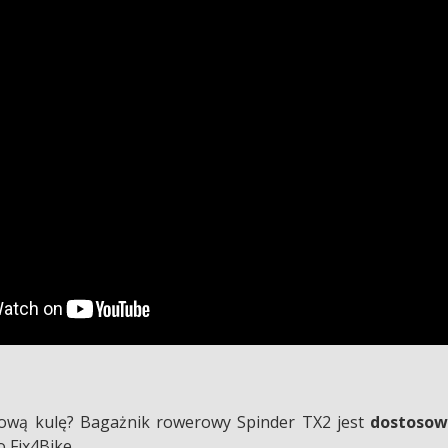
pową kulę? Bagażnik rowerowy Spinder TX2 jest
dostosow
 Fix4Bike.