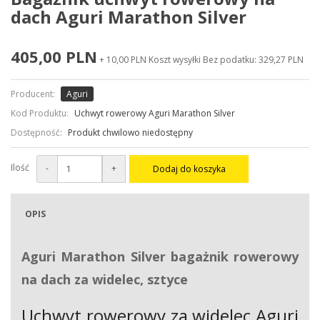
dach Aguri Marathon Silver
405,00 PLN
+ 10,00 PLN Koszt wysyłki
Bez podatku: 329,27 PLN
Producent:
Aguri
Kod Produktu:
Uchwyt rowerowy Aguri Marathon Silver
Dostępność:
Produkt chwilowo niedostępny
Ilość
-
+
Dodaj do koszyka
OPIS
Aguri Marathon Silver b
agażnik rowerowy
na dach za widelec, sztyce
Uchwyt rowerowy za widelec Aguri