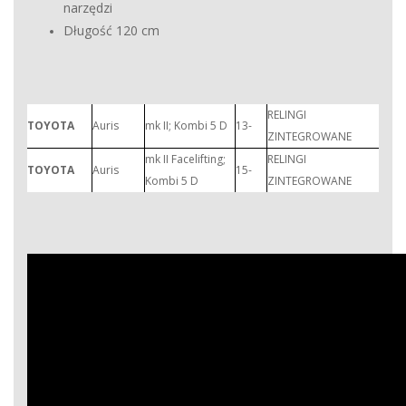
narzędzi
Długość 120 cm
RELINGI
TOYOTA
Auris
mk II; Kombi 5 D
13-
ZINTEGROWANE
mk II Facelifting;
RELINGI
TOYOTA
Auris
15-
Kombi 5 D
ZINTEGROWANE