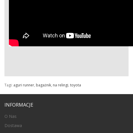
Tagi:
aguri runner
,
bagażnik
,
na relingi
,
toyota
INFORMACJE
O Nas
Dostawa