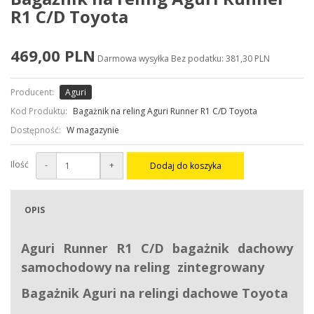
R1 C/D Toyota
469,00 PLN
Darmowa wysyłka
Bez podatku: 381,30 PLN
Producent:
Aguri
Kod Produktu:
Bagażnik na reling Aguri Runner R1 C/D Toyota
Dostępność:
W magazynie
Ilość
-
+
Dodaj do koszyka
OPIS
Aguri Runner R1 C/D b
agażnik dachowy
samochodowy na reling zintegrowany
Bagażnik Aguri na relingi dachowe Toyota