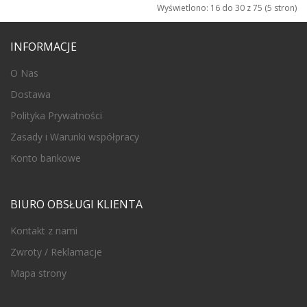
Wyświetlono: 16 do 30 z 75 (5 stron)
INFORMACJE
O Nas
Dostawa
Polityka Prywatności
Zasady i Warunki współpracy
Konto bankowe
BIURO OBSŁUGI KLIENTA
Kontakt z nami
Zwroty / Reklamacje
Mapa strony