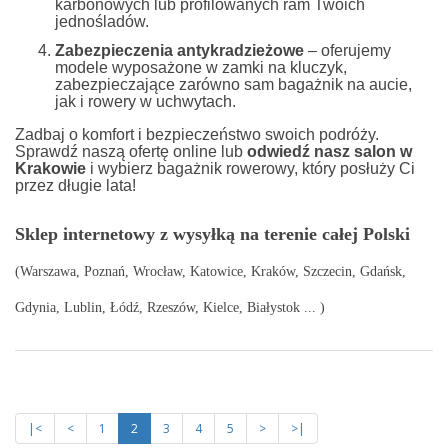
karbonowych lub profilowanych ram Twoich
jednośladów.
Zabezpieczenia antykradzieżowe
– oferujemy
modele wyposażone w zamki na kluczyk,
zabezpieczające zarówno sam bagażnik na aucie,
jak i rowery w uchwytach.
Zadbaj o komfort i bezpieczeństwo swoich podróży.
Sprawdź naszą ofertę online lub
odwiedź nasz salon w
Krakowie
i wybierz bagażnik rowerowy, który posłuży Ci
przez długie lata!
Sklep internetowy z wysyłką na terenie całej Polski
(Warszawa, Poznań, Wrocław, Katowice, Kraków, Szczecin, Gdańsk,
Gdynia, Lublin, Łódź, Rzeszów, Kielce, Białystok ... )
|<
<
1
2
3
4
5
>
>|