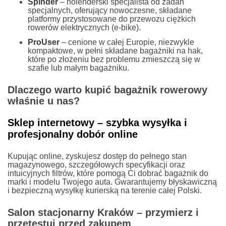
Spinder
– holenderski specjalista od zadań
specjalnych, oferujący nowoczesne, składane
platformy przystosowane do przewozu ciężkich
rowerów elektrycznych (e-bike).
ProUser
– cenione w całej Europie, niezwykle
kompaktowe, w pełni składane bagażniki na hak,
które po złożeniu bez problemu zmieszczą się w
szafie lub małym bagażniku.
Dlaczego warto kupić bagażnik rowerowy
właśnie u nas?
Sklep internetowy – szybka wysyłka i
profesjonalny dobór online
Kupując online, zyskujesz dostęp do pełnego stan
magazynowego, szczegółowych specyfikacji oraz
intuicyjnych filtrów, które pomogą Ci dobrać bagażnik do
marki i modelu Twojego auta. Gwarantujemy błyskawiczną
i bezpieczną wysyłkę kurierską na terenie całej Polski.
Salon stacjonarny Kraków – przymierz i
przetestuj przed zakupem