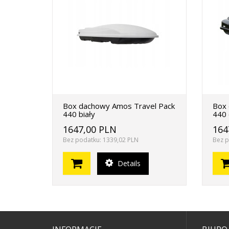
Box dachowy Amos Travel Pack
Box 
440 biały
440 
1647,00 PLN
164
Bez podatku: 1339,02 PLN
Bez p
Details