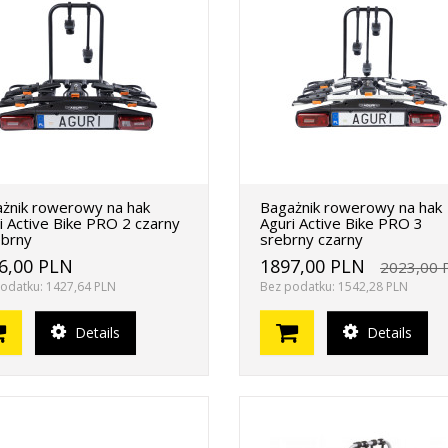
żnik rowerowy na hak
Bagażnik rowerowy na hak
i Active Bike PRO 2 czarny
Aguri Active Bike PRO 3
ebrny
srebrny czarny
6,00 PLN
1897,00 PLN
2023,00 
odatku: 1427,64 PLN
Bez podatku: 1542,28 PLN
Details
Details