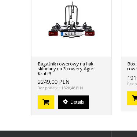
Bagażnik rowerowy na hak
Box 
składany na 3 rowery Aguri
rowe
Krab 3
191
2249,00 PLN
Bez p
Bez podatku: 1828,46 PLN
Details