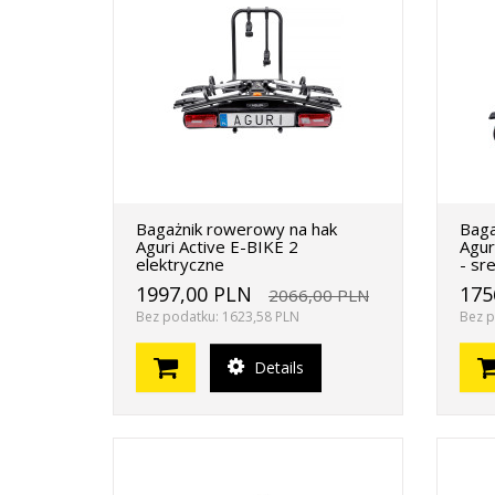
Bagażnik rowerowy na hak
Baga
Aguri Active E-BIKE 2
Agur
elektryczne
- sr
1997,00 PLN
175
2066,00 PLN
Bez podatku: 1623,58 PLN
Bez p
Details