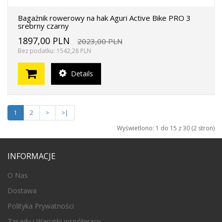
Bagażnik rowerowy na hak Aguri Active Bike PRO 3
srebrny czarny
1897,00 PLN
2023,00 PLN
Bez podatku: 1542,28 PLN
Details
1
2
>
>|
Wyświetlono: 1 do 15 z 30 (2 stron)
INFORMACJE
O Nas
Dostawa
Polityka Prywatności
Zasady i Warunki współpracy