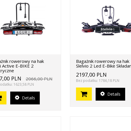
żnik rowerowy na hak
Bagażnik rowerowy na hak
i Active E-BIKE 2
Slelvio 2 Led E-Bike Składa
tryczne
2197,00 PLN
7,00 PLN
2066,00 PLN
Bez podatku: 1786,18 PLN
odatku: 1623,58 PLN
Details
Details