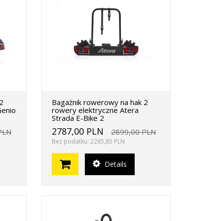
2
Bagażnik rowerowy na hak 2
Genio
rowery elektryczne Atera
Strada E-Bike 2
2787,00 PLN
PLN
2899,00 PLN
Bez podatku: 2265,85 PLN
Details