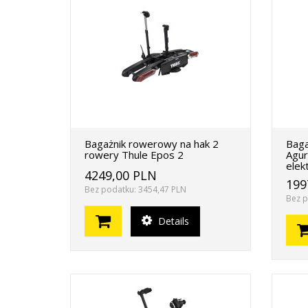
Bagażnik rowerowy na hak 2
Baga
rowery Thule Epos 2
Agur
elek
4249,00 PLN
199
Bez podatku: 3454,47 PLN
Bez p
Details