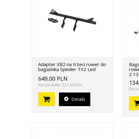
Adapter XB2 na trzeci rower do
Baga
bagażnika Spinder TX2 Led
rowe
2 13
649,00 PLN
134
Bez podatku: 527,64 PLN
Bez p
Details