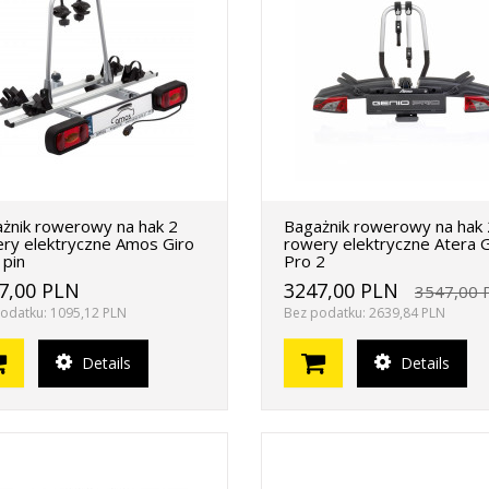
żnik rowerowy na hak 2
Bagażnik rowerowy na hak 
ry elektryczne Amos Giro
rowery elektryczne Atera 
 pin
Pro 2
7,00 PLN
3247,00 PLN
3547,00 
odatku: 1095,12 PLN
Bez podatku: 2639,84 PLN
Details
Details