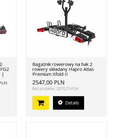
2
Bagażnik rowerowy na hak 2
 FG2
rowery składany Hapro Atlas
 |
Premium Xfold II
2547,00 PLN
PLN
Bez podatku: 2070,73 PLN
Details