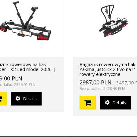
żnik rowerowy na hak
Bagażnik rowerowy na hak
der TX2 Led model 2026 |
Yakima Justclick 2 Evo na 2
rowery elektryczne
9,00 PLN
2987,00 PLN
3497,00 
odatku: 2356,91 PLN
Bez podatku: 2428,46 PLN
Details
Details