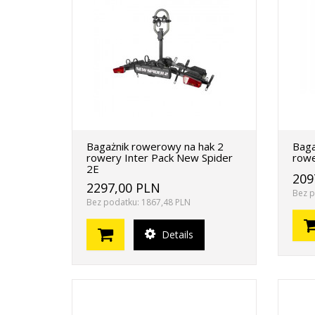
Bagażnik rowerowy na hak 2
Baga
rowery Inter Pack New Spider
rowe
2E
209
2297,00 PLN
Bez p
Bez podatku: 1867,48 PLN
Details