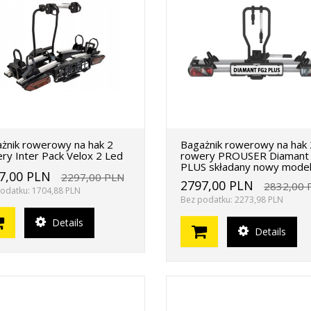
żnik rowerowy na hak 2
Bagażnik rowerowy na hak 
ry Inter Pack Velox 2 Led
rowery PROUSER Diamant
PLUS składany nowy model
7,00 PLN
2297,00 PLN
2797,00 PLN
2832,00 
odatku: 1704,88 PLN
Bez podatku: 2273,98 PLN
Details
Details