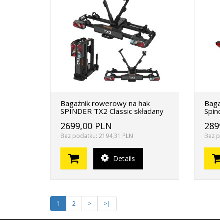
Bagażnik rowerowy na hak
Baga
SPINDER TX2 Classic składany
Spin
2699,00 PLN
289
Bez podatku: 2194,31 PLN
Bez p
Details
1
2
>
>|