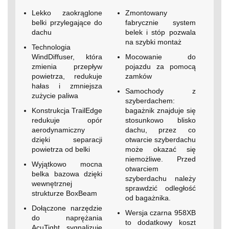
Lekko zaokrąglone
Zmontowany
belki przylegające do
fabrycznie system
dachu
belek i stóp pozwala
na szybki montaż
Technologia
WindDiffuser, która
Mocowanie do
zmienia przepływ
pojazdu za pomocą
powietrza, redukuje
zamków
hałas i zmniejsza
Samochody z
zużycie paliwa
szyberdachem:
Konstrukcja TrailEdge
bagażnik znajduje się
redukuje opór
stosunkowo blisko
aerodynamiczny
dachu, przez co
dzięki separacji
otwarcie szyberdachu
powietrza od belki
może okazać się
niemożliwe. Przed
Wyjątkowo mocna
otwarciem
belka bazowa dzięki
szyberdachu należy
wewnętrznej
sprawdzić odległość
strukturze BoxBeam
od bagażnika.
Dołączone narzędzie
Wersja czarna 958XB
do naprężania
to dodatkowy koszt
AcuTight sygnalizuje