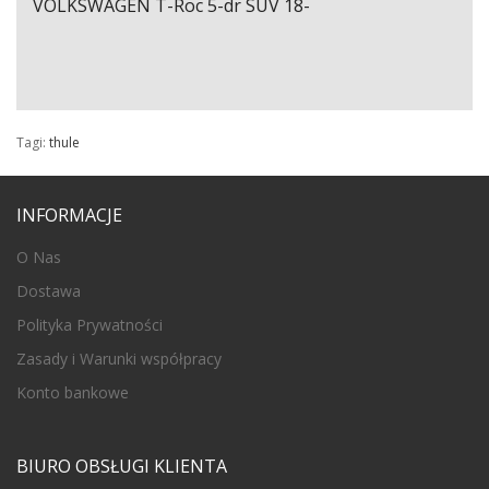
VOLKSWAGEN T-Roc 5-dr SUV 18-
Tagi:
thule
INFORMACJE
O Nas
Dostawa
Polityka Prywatności
Zasady i Warunki współpracy
Konto bankowe
BIURO OBSŁUGI KLIENTA